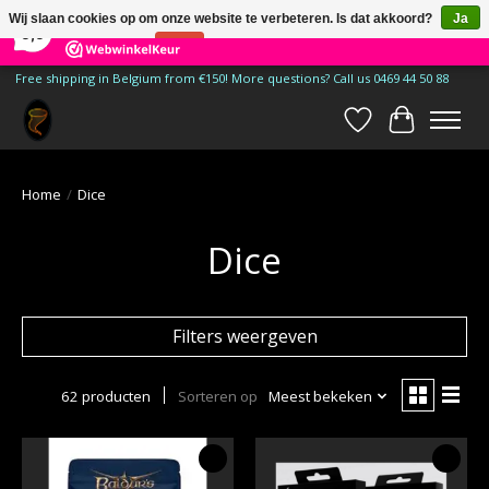
×
185
Reviews
Wij slaan cookies op om onze website te verbeteren. Is dat akkoord?
Ja
9,9
Nee
Meer over cookies »
Free shipping in Belgium from €150! More questions? Call us 0469 44 50 88
Verlanglijst
Winkelwa
Home
/
Dice
Dice
Filters weergeven
62 producten
Sorteren op
Meest bekeken