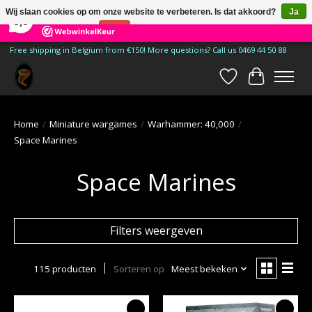
×
185
Reviews
Wij slaan cookies op om onze website te verbeteren. Is dat akkoord?
Ja
9,9
Nee
Meer over cookies »
Free shipping in Belgium from €150! More questions? Call us 0469 44 50 88
Verlanglijst
Winkelwa
Home
/
Miniature wargames
/
Warhammer: 40,000
/
Space Marines
Space Marines
Filters weergeven
115 producten
Sorteren op
Meest bekeken