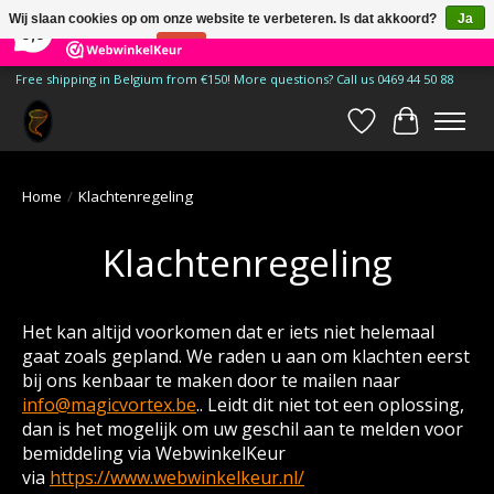
×
185
Reviews
Wij slaan cookies op om onze website te verbeteren. Is dat akkoord?
Ja
9,9
Nee
Meer over cookies »
Free shipping in Belgium from €150! More questions? Call us 0469 44 50 88
Verlanglijst
Winkelwa
Home
/
Klachtenregeling
Klachtenregeling
Het kan altijd voorkomen dat er iets niet helemaal
gaat zoals gepland. We raden u aan om klachten eerst
bij ons kenbaar te maken door te mailen naar
info@magicvortex.be
.. Leidt dit niet tot een oplossing,
dan is het mogelijk om uw geschil aan te melden voor
bemiddeling via WebwinkelKeur
via
https://www.webwinkelkeur.nl/