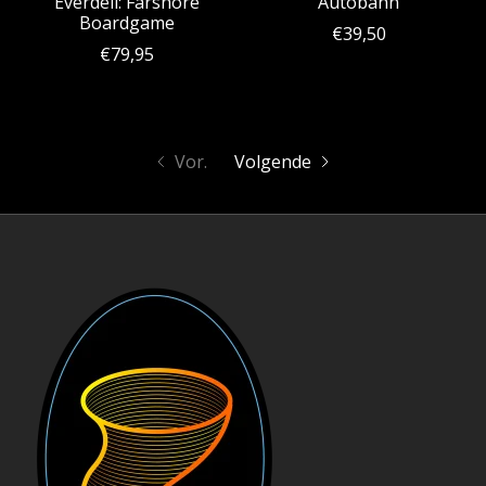
Everdell: Farshore
Autobahn
Boardgame
€39,50
€79,95
Vor.
Volgende