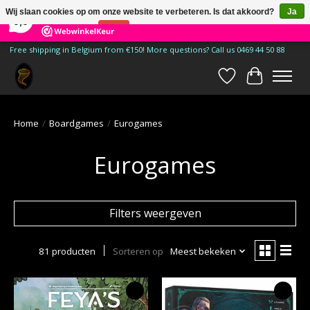
×
185
Reviews
Wij slaan cookies op om onze website te verbeteren. Is dat akkoord?
Ja
9,9
Nee
Meer over cookies »
Free shipping in Belgium from €150! More questions? Call us 0469 44 50 88
Verlanglijst
Winkelwa
Home
/
Boardgames
/
Eurogames
Eurogames
Filters weergeven
81 producten
Sorteren op
Meest bekeken