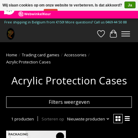
×
185
Reviews
Wij slaan cookies op om onze website te verbeteren. Is dat akkoord?
Ja
9,9
Nee
Meer over cookies »
Free shipping in Belgium from €150! More questions? Call us 0469 44 50 88
Verlanglijst
Winkelwa
Home
/
Trading card games
/
Accessories
/
Acrylic Protection Cases
Acrylic Protection Cases
Filters weergeven
1 producten
Sorteren op
Nieuwste producten