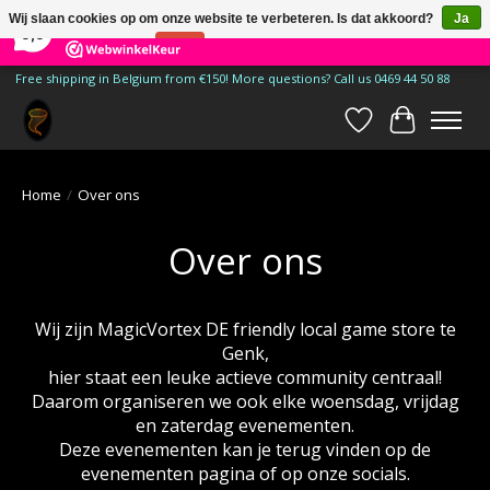
×
185
Reviews
Wij slaan cookies op om onze website te verbeteren. Is dat akkoord?
Ja
9,9
Nee
Meer over cookies »
Free shipping in Belgium from €150! More questions? Call us 0469 44 50 88
Verlanglijst
Winkelwa
Home
/
Over ons
Over ons
Wij zijn MagicVortex DE friendly local game store te
Genk,
hier staat een leuke actieve community centraal!
Daarom organiseren we ook elke woensdag, vrijdag
en zaterdag evenementen.
Deze evenementen kan je terug vinden op de
evenementen pagina of op onze socials.