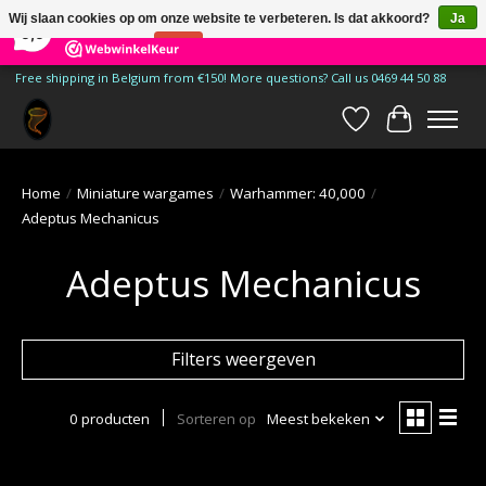
×
185
Reviews
Wij slaan cookies op om onze website te verbeteren. Is dat akkoord?
Ja
9,9
Nee
Meer over cookies »
Free shipping in Belgium from €150! More questions? Call us 0469 44 50 88
Verlanglijst
Winkelwa
Home
/
Miniature wargames
/
Warhammer: 40,000
/
Adeptus Mechanicus
Adeptus Mechanicus
Filters weergeven
0 producten
Sorteren op
Meest bekeken