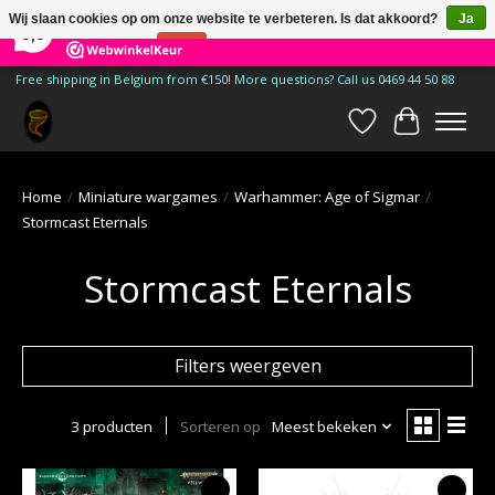
×
185
Reviews
Wij slaan cookies op om onze website te verbeteren. Is dat akkoord?
Ja
9,9
Nee
Meer over cookies »
Free shipping in Belgium from €150! More questions? Call us 0469 44 50 88
Verlanglijst
Winkelwa
Home
/
Miniature wargames
/
Warhammer: Age of Sigmar
/
Stormcast Eternals
Stormcast Eternals
Filters weergeven
3 producten
Sorteren op
Meest bekeken