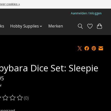
over cookies »
Aanmelden / Inloggen
ks
Hobby Supplies
Merken
pybara Dice Set: Sleepie
95
w
(0)
oordeling van dit product is
0
van de 5
voorraad