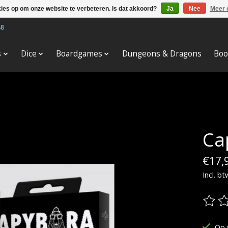
kies op om onze website te verbeteren. Is dat akkoord?
Ja
Nee
Meer 
88
s
Dice
Boardgames
Dungeons & Dragons
Boo
Ca
€17,
Incl. bt
De be
Op 