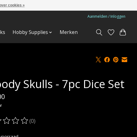
over cookies »
Aanmelden / Inloggen
ks
Hobby Supplies
Merken
ody Skulls - 7pc Dice Set
00
w
(0)
oordeling van dit product is
0
van de 5
voorraad