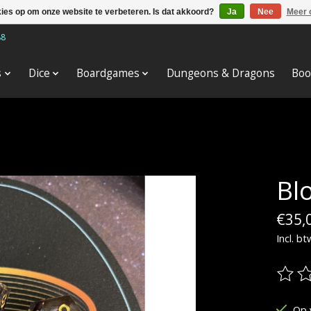
kies op om onze website te verbeteren. Is dat akkoord?
Ja
Nee
Meer 
88
s
Dice
Boardgames
Dungeons & Dragons
Boo
Blo
€35,
Incl. bt
De be
Op 