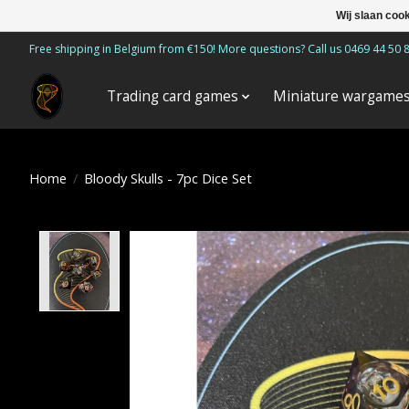
Wij slaan coo
Free shipping in Belgium from €150! More questions? Call us 0469 44 50 
Trading card games
Miniature wargame
Home
/
Bloody Skulls - 7pc Dice Set
Product image slideshow Items