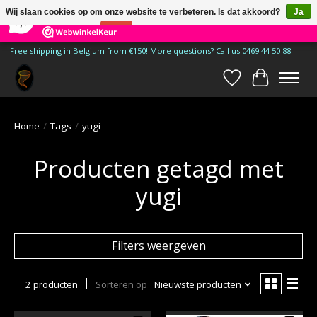
×
185
Reviews
Wij slaan cookies op om onze website te verbeteren. Is dat akkoord?
Ja
9,9
Nee
Meer over cookies »
Free shipping in Belgium from €150! More questions? Call us 0469 44 50 88
Verlanglijst
Winkelwa
Home
/
Tags
/
yugi
Producten getagd met
yugi
Filters weergeven
2 producten
Sorteren op
Nieuwste producten