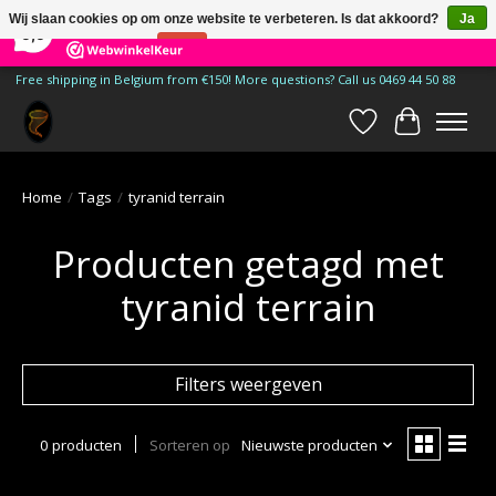
×
185
Reviews
Wij slaan cookies op om onze website te verbeteren. Is dat akkoord?
Ja
9,9
Nee
Meer over cookies »
Free shipping in Belgium from €150! More questions? Call us 0469 44 50 88
Verlanglijst
Winkelwa
Home
/
Tags
/
tyranid terrain
Producten getagd met
tyranid terrain
Filters weergeven
0 producten
Sorteren op
Nieuwste producten