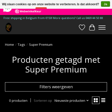
×
185
Reviews
Wij slaan cookies op om onze website te verbeteren. Is dat akkoord?
Ja
9,9
Nee
Meer over cookies »
Free shipping in Belgium from €150! More questions? Call us 0469 44 50 88
Verlanglijst
Winkelwa
Home
/
Tags
/
Super Premium
Producten getagd met
Super Premium
Filters weergeven
0 producten
Sorteren op
Nieuwste producten