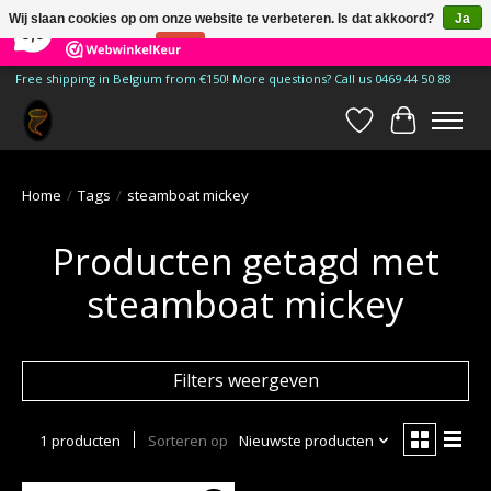
×
185
Reviews
Wij slaan cookies op om onze website te verbeteren. Is dat akkoord?
Ja
9,9
Nee
Meer over cookies »
Free shipping in Belgium from €150! More questions? Call us 0469 44 50 88
Verlanglijst
Winkelwa
Home
/
Tags
/
steamboat mickey
Producten getagd met
steamboat mickey
Filters weergeven
1 producten
Sorteren op
Nieuwste producten