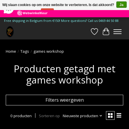
×
185
Reviews
Wij slaan cookies op om onze website te verbeteren. Is dat akkoord?
Ja
9,9
Nee
Meer over cookies »
Free shipping in Belgium from €150! More questions? Call us 0469 44 50 88
Verlanglijst
Winkelwa
Home
/
Tags
/
games workshop
Producten getagd met
games workshop
Filters weergeven
0 producten
Sorteren op
Nieuwste producten