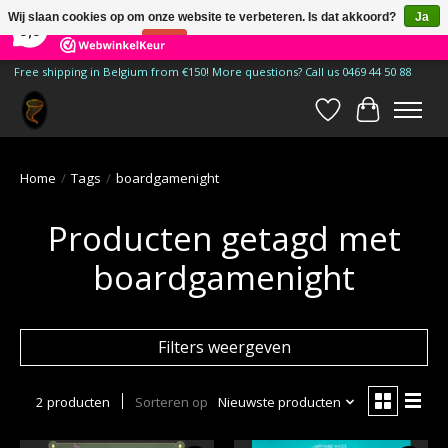
×
185
Reviews
Wij slaan cookies op om onze website te verbeteren. Is dat akkoord?
Ja
9,9
Nee
Meer over cookies »
Free shipping in Belgium from €150! More questions? Call us 0469 44 50 88
Verlanglijst
Winkelwa
Home
/
Tags
/
boardgamenight
Producten getagd met
boardgamenight
Filters weergeven
2 producten
Sorteren op
Nieuwste producten