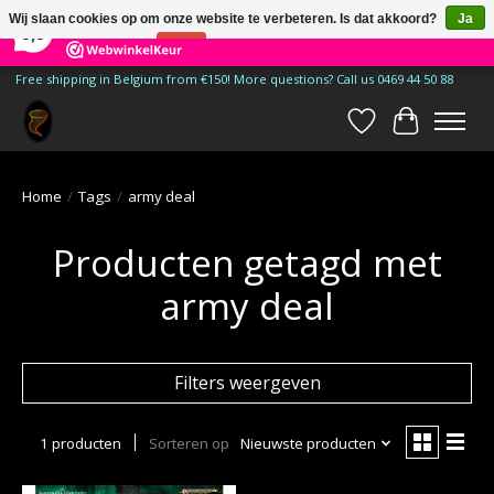
×
185
Reviews
Wij slaan cookies op om onze website te verbeteren. Is dat akkoord?
Ja
9,9
Nee
Meer over cookies »
Free shipping in Belgium from €150! More questions? Call us 0469 44 50 88
Verlanglijst
Winkelwa
Home
/
Tags
/
army deal
Producten getagd met
army deal
Filters weergeven
1 producten
Sorteren op
Nieuwste producten