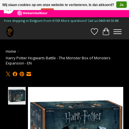
×
185
Reviews
Wij slaan cookies op om onze website te verbeteren. Is dat akkoord?
Ja
9,9
Nee
Meer over cookies »
Free shipping in Belgium from €150! More questions? Call us 0469 44 50 88
Verlanglijst
Winkelwa
Home
/
Harry Potter Hogwarts Battle - The Monster Box of Monsters
Expansion - EN
Product image slideshow Items