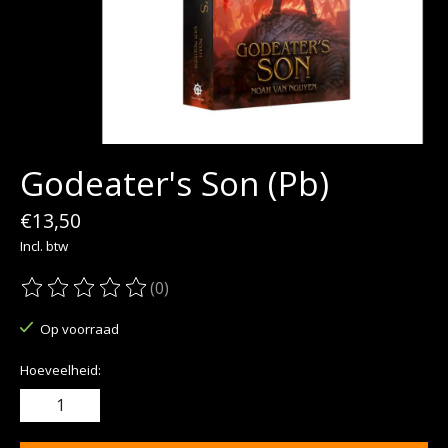
Godeater's Son (Pb)
€13,50
Incl. btw
(0)
De beoordeling van dit product is
0
van de 5
Op voorraad
Hoeveelheid: