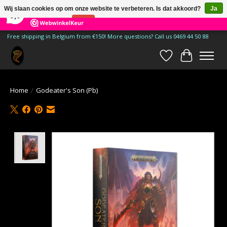
×
185
Reviews
Wij slaan cookies op om onze website te verbeteren. Is dat akkoord?
Ja
9,9
Nee
Meer over cookies »
Free shipping in Belgium from €150! More questions? Call us 0469 44 50 88
Verlanglijst
Winkelwa
Home
/
Godeater's Son (Pb)
Product image slideshow Items