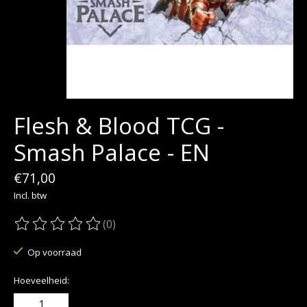
Flesh & Blood TCG -
Smash Palace - EN
€71,00
Incl. btw
(0)
De beoordeling van dit product is
0
van de 5
Op voorraad
Hoeveelheid: