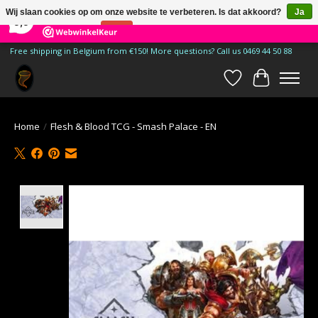
×
185
Reviews
Wij slaan cookies op om onze website te verbeteren. Is dat akkoord?
Ja
9,9
Nee
Meer over cookies »
Free shipping in Belgium from €150! More questions? Call us 0469 44 50 88
Verlanglijst
Winkelwa
Home
/
Flesh & Blood TCG - Smash Palace - EN
Product image slideshow Items