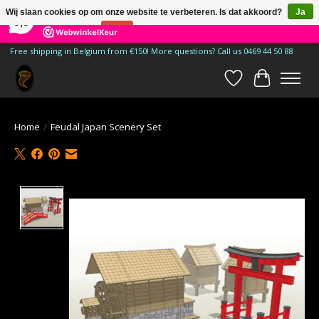
×
185
Reviews
Wij slaan cookies op om onze website te verbeteren. Is dat akkoord?
Ja
9,9
Nee
Meer over cookies »
Free shipping in Belgium from €150! More questions? Call us 0469 44 50 88
Verlanglijst
Winkelwa
Home
/
Feudal Japan Scenery Set
Product image slideshow Items