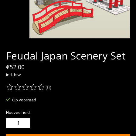
Feudal Japan Scenery Set
€52,00
Incl. btw
(0)
De beoordeling van dit product is
0
van de 5
Op voorraad
Hoeveelheid: