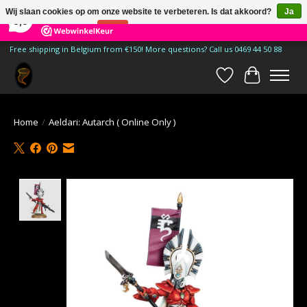
×
185
Reviews
Wij slaan cookies op om onze website te verbeteren. Is dat akkoord?
Ja
9,9
Nee
Meer over cookies »
Free shipping in Belgium from €150! More questions? Call us 0469 44 50 88
Verlanglijst
Winkelwa
Home
/
Aeldari: Autarch ( Online Only )
Product image slideshow Items