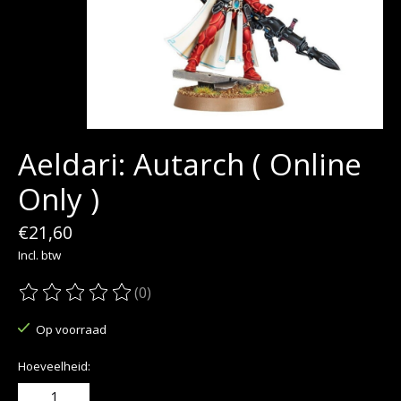
Aeldari: Autarch ( Online
Only )
€21,60
Incl. btw
(0)
De beoordeling van dit product is
0
van de 5
Op voorraad
Hoeveelheid: