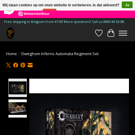
×
185
Reviews
Wij slaan cookies op om onze website te verbeteren. Is dat akkoord?
Ja
9,9
Nee
Meer over cookies »
Free shipping in Belgium from €150! More questions? Call us 0469 44 50 88
Verlanglijst
Winkelwa
Home
/
Dweghom Inferno Automata Regiment Set
Product image slideshow Items