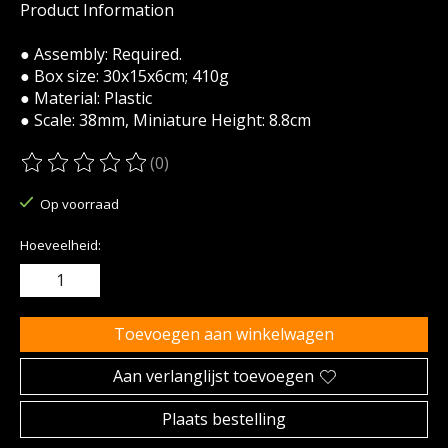
Product Information
● Assembly: Required.
● Box size: 30x15x6cm; 410g
● Material: Plastic
● Scale: 38mm, Miniature Height: 8.8cm
(0)
De beoordeling van dit product is
0
van de 5
Op voorraad
Hoeveelheid:
Toevoegen aan winkelwagen
Aan verlanglijst toevoegen
Plaats bestelling