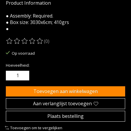
Product Information
● Assembly: Required.
● Box size: 3030x6cm; 410grs
●
(0)
De beoordeling van dit product is
0
van de 5
Op voorraad
Hoeveelheid:
Toevoegen aan winkelwagen
Aan verlanglijst toevoegen
Plaats bestelling
Toevoegen om te vergelijken