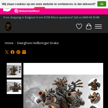
×
185
Reviews
Wij slaan cookies op om onze website te verbeteren. Is dat akkoord?
Ja
9,9
Nee
Meer over cookies »
Free shipping in Belgium from €150! More questions? Call us 0469 44 50 88
Verlanglijst
Winkelwa
Home
/
Dweghom Hellbringer Drake
Product image slideshow Items