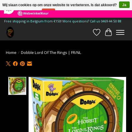
×
185
Reviews
Wij slaan cookies op om onze website te verbeteren. Is dat akkoord?
Ja
9,9
Nee
Meer over cookies »
Free shipping in Belgium from €150! More questions? Call us 0469 44 50 88
Verlanglijst
Winkelwa
Home
/
Dobble Lord Of The Rings | FR/NL
Product image slideshow Items