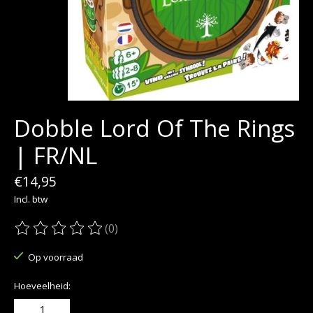
Dobble Lord Of The Rings
| FR/NL
€14,95
Incl. btw
(0)
De beoordeling van dit product is
0
van de 5
Op voorraad
Hoeveelheid: