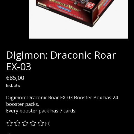
Digimon: Draconic Roar
EX-03
€85,00
Incl. btw
Digimon: Draconic Roar EX-03 Booster Box has 24
booster packs.
Every booster pack has 7 cards.
(0)
De beoordeling van dit product is
0
van de 5