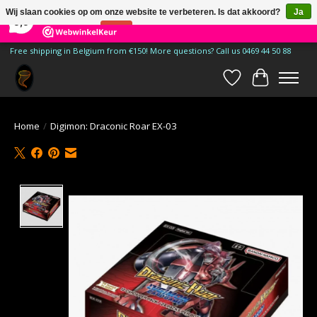
×
185
Reviews
Wij slaan cookies op om onze website te verbeteren. Is dat akkoord?
Ja
9,9
Nee
Meer over cookies »
Free shipping in Belgium from €150! More questions? Call us 0469 44 50 88
Verlanglijst
Winkelwa
Home
/
Digimon: Draconic Roar EX-03
Product image slideshow Items