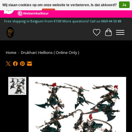
×
185
Reviews
Wij slaan cookies op om onze website te verbeteren. Is dat akkoord?
Ja
9,9
Nee
Meer over cookies »
Free shipping in Belgium from €150! More questions? Call us 0469 44 50 88
Verlanglijst
Winkelwa
Home
/
Drukhari: Hellions ( Online Only )
Product image slideshow Items