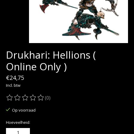
Drukhari: Hellions (
Online Only )
€24,75
Incl. btw
(0)
De beoordeling van dit product is
0
van de 5
Op voorraad
Hoeveelheid: