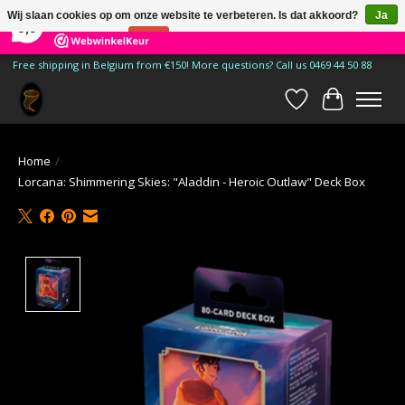
×
185
Reviews
Wij slaan cookies op om onze website te verbeteren. Is dat akkoord?
Ja
9,9
Nee
Meer over cookies »
Free shipping in Belgium from €150! More questions? Call us 0469 44 50 88
Verlanglijst
Winkelwa
Home
/
Lorcana: Shimmering Skies: "Aladdin - Heroic Outlaw" Deck Box
Product image slideshow Items