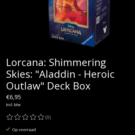
Lorcana: Shimmering
Skies: "Aladdin - Heroic
Outlaw" Deck Box
€6,95
Incl. btw
(0)
De beoordeling van dit product is
0
van de 5
Op voorraad