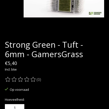
Strong Green - Tuft -
6mm - GamersGrass
€5,40
Incl. btw
(0)
De beoordeling van dit product is
0
van de 5
Op voorraad
Hoeveelheid: