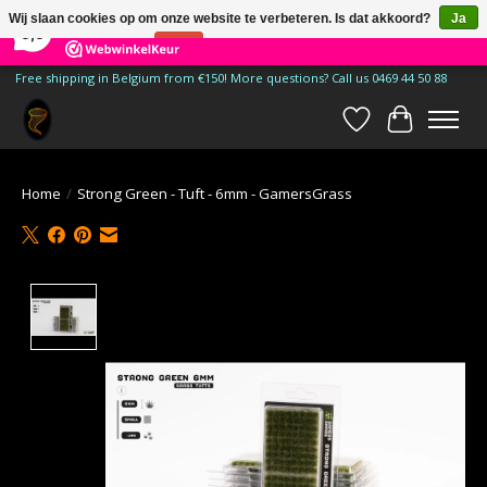
×
185
Reviews
Wij slaan cookies op om onze website te verbeteren. Is dat akkoord?
Ja
9,9
Nee
Meer over cookies »
Free shipping in Belgium from €150! More questions? Call us 0469 44 50 88
Verlanglijst
Winkelwa
Home
/
Strong Green - Tuft - 6mm - GamersGrass
Product image slideshow Items