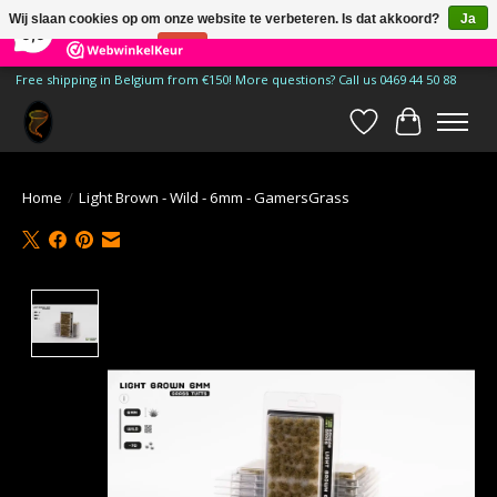
×
185
Reviews
Wij slaan cookies op om onze website te verbeteren. Is dat akkoord?
Ja
9,9
Nee
Meer over cookies »
Free shipping in Belgium from €150! More questions? Call us 0469 44 50 88
Verlanglijst
Winkelwa
Home
/
Light Brown - Wild - 6mm - GamersGrass
Product image slideshow Items