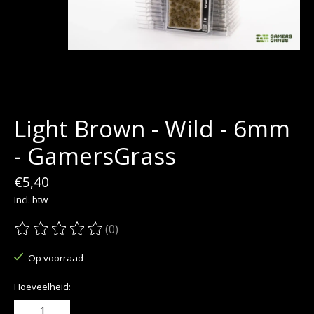
Light Brown - Wild - 6mm
- GamersGrass
€5,40
Incl. btw
(0)
De beoordeling van dit product is
0
van de 5
Op voorraad
Hoeveelheid: