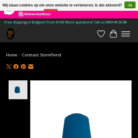
×
185
Reviews
Wij slaan cookies op om onze website te verbeteren. Is dat akkoord?
Ja
9,9
Nee
Meer over cookies »
Free shipping in Belgium from €150! More questions? Call us 0469 44 50 88
Verlanglijst
Winkelwa
Home
/
Contrast: Stormfiend
Product image slideshow Items