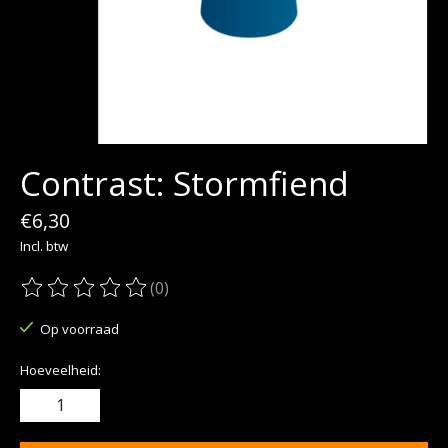
Contrast: Stormfiend
€6,30
Incl. btw
(0)
De beoordeling van dit product is
0
van de 5
Op voorraad
Hoeveelheid: