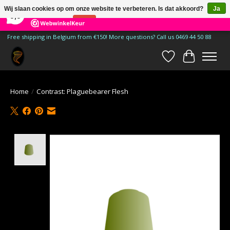
×
185
Reviews
Wij slaan cookies op om onze website te verbeteren. Is dat akkoord?
Ja
9,9
Nee
Meer over cookies »
Free shipping in Belgium from €150! More questions? Call us 0469 44 50 88
Verlanglijst
Winkelwa
Home
/
Contrast: Plaguebearer Flesh
Product image slideshow Items