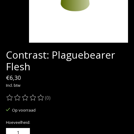
Contrast: Plaguebearer
Flesh
€6,30
Incl. btw
(0)
De beoordeling van dit product is
0
van de 5
Op voorraad
Hoeveelheid: