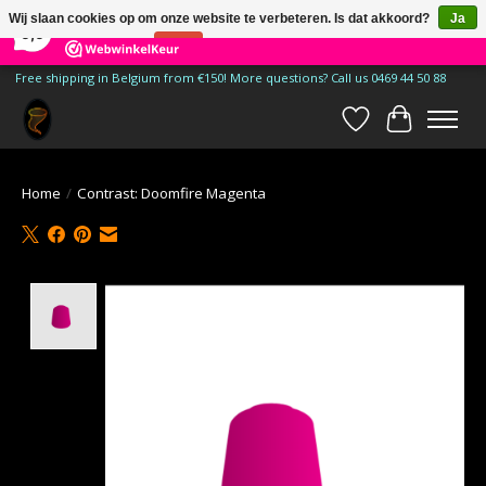
×
185
Reviews
Wij slaan cookies op om onze website te verbeteren. Is dat akkoord?
Ja
9,9
Nee
Meer over cookies »
Free shipping in Belgium from €150! More questions? Call us 0469 44 50 88
Verlanglijst
Winkelwa
Home
/
Contrast: Doomfire Magenta
Product image slideshow Items