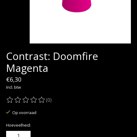
Contrast: Doomfire
Magenta
€6,30
Incl. btw
(0)
De beoordeling van dit product is
0
van de 5
Op voorraad
Hoeveelheid: