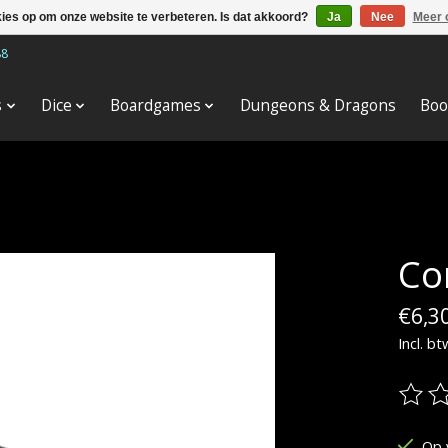
kies op om onze website te verbeteren. Is dat akkoord?
Ja
Nee
Meer 
88
s
Dice
Boardgames
Dungeons & Dragons
Boo
Co
€6,3
Incl. bt
De be
Op 