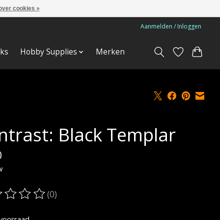
over cookies »
Aanmelden / Inloggen
ks
Hobby Supplies
Merken
ntrast: Black Templar
0
w
(0)
oordeling van dit product is
0
van de 5
voorraad