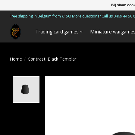
Wij slaan coo
Free shipping in Belgium from €150! More questions? Call us 0469 44 50 
Trading card games
Miniature wargame
Home
/
Contrast: Black Templar
Product image slideshow Items