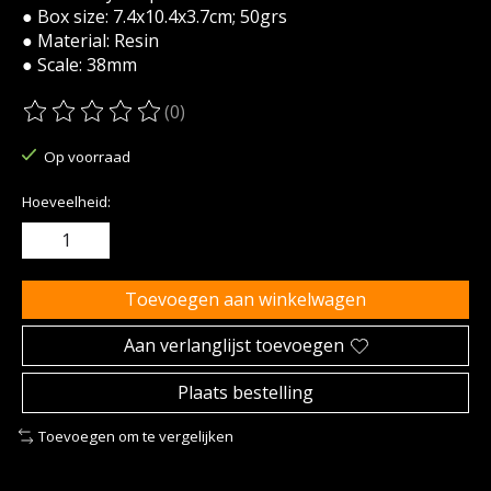
● Box size: 7.4x10.4x3.7cm; 50grs
● Material: Resin
● Scale: 38mm
(0)
De beoordeling van dit product is
0
van de 5
Op voorraad
Hoeveelheid:
Toevoegen aan winkelwagen
Aan verlanglijst toevoegen
Plaats bestelling
Toevoegen om te vergelijken