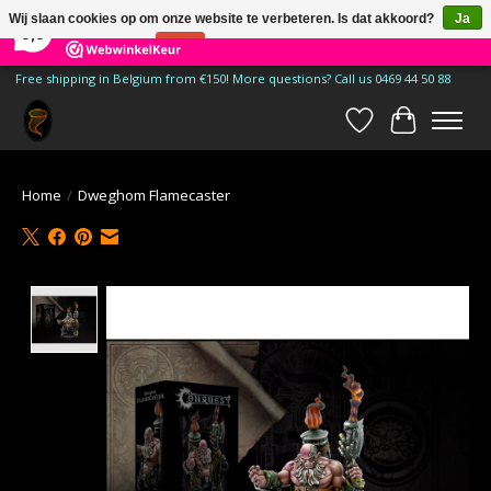
×
185
Reviews
Wij slaan cookies op om onze website te verbeteren. Is dat akkoord?
Ja
9,9
Nee
Meer over cookies »
Free shipping in Belgium from €150! More questions? Call us 0469 44 50 88
Verlanglijst
Winkelwa
Home
/
Dweghom Flamecaster
Product image slideshow Items