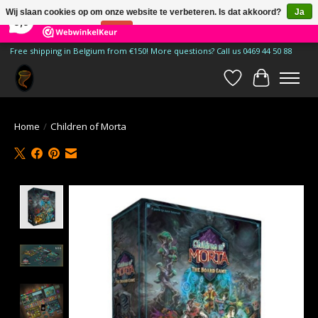
×
185
Reviews
Wij slaan cookies op om onze website te verbeteren. Is dat akkoord?
Ja
9,9
Nee
Meer over cookies »
Free shipping in Belgium from €150! More questions? Call us 0469 44 50 88
Verlanglijst
Winkelwa
Home
/
Children of Morta
Product image slideshow Items