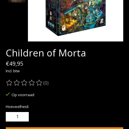
Children of Morta
€49,95
Incl. btw
(0)
De beoordeling van dit product is
0
van de 5
Op voorraad
Hoeveelheid: