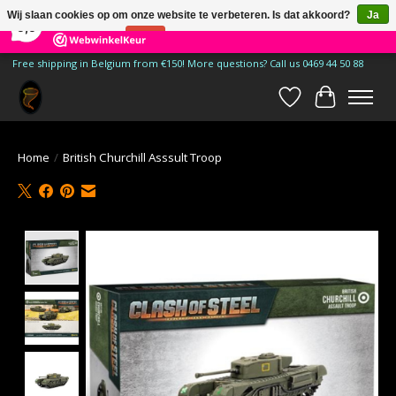
×
185
Reviews
Wij slaan cookies op om onze website te verbeteren. Is dat akkoord?
Ja
9,9
Nee
Meer over cookies »
Free shipping in Belgium from €150! More questions? Call us 0469 44 50 88
Verlanglijst
Winkelwa
Home
/
British Churchill Asssult Troop
Product image slideshow Items