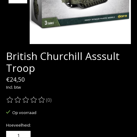
British Churchill Asssult
Troop
€24,50
Incl. btw
(0)
De beoordeling van dit product is
0
van de 5
Op voorraad
Hoeveelheid: