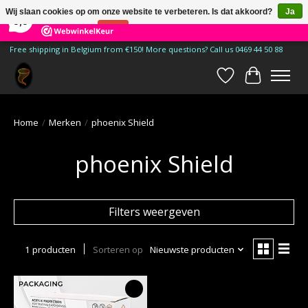
×
185
Reviews
Wij slaan cookies op om onze website te verbeteren. Is dat akkoord?
Ja
9,9
Nee
Meer over cookies »
Free shipping in Belgium from €150! More questions? Call us 0469 44 50 88
Verlanglijst
Winkelwa
Home
/
Merken
/
phoenix Shield
phoenix Shield
Filters weergeven
1 producten
Sorteren op
Nieuwste producten