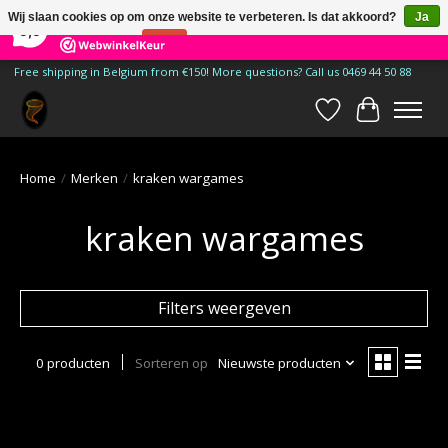
×
185
Reviews
Wij slaan cookies op om onze website te verbeteren. Is dat akkoord?
Ja
9,9
Nee
Meer over cookies »
Free shipping in Belgium from €150! More questions? Call us 0469 44 50 88
Verlanglijst
Winkelwa
Home
/
Merken
/
kraken wargames
kraken wargames
Filters weergeven
0 producten
Sorteren op
Nieuwste producten