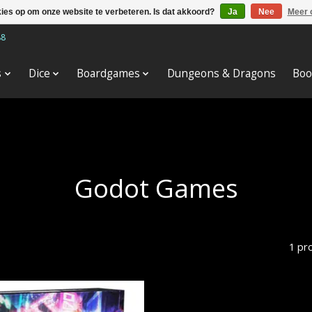
kies op om onze website te verbeteren. Is dat akkoord?
Ja
Nee
Meer 
88
s
Dice
Boardgames
Dungeons & Dragons
Boo
Godot Games
1 pr