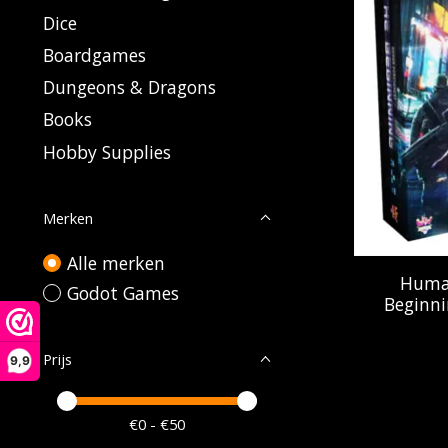
Dice
Boardgames
Dungeons & Dragons
Books
Hobby Supplies
Merken
Alle merken
Huma
Godot Games
Beginni
Prijs
9,9
Minimale prijswaarde
Price maximum value
€
0
- €
50