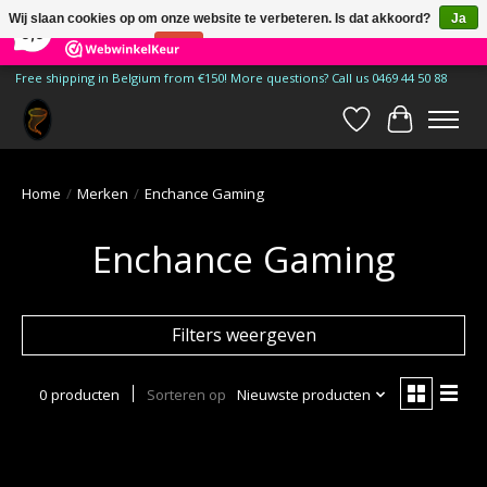
×
185
Reviews
Wij slaan cookies op om onze website te verbeteren. Is dat akkoord?
Ja
9,9
Nee
Meer over cookies »
Free shipping in Belgium from €150! More questions? Call us 0469 44 50 88
Verlanglijst
Winkelwa
Home
/
Merken
/
Enchance Gaming
Enchance Gaming
Filters weergeven
0 producten
Sorteren op
Nieuwste producten