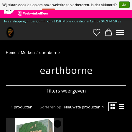
×
185
Reviews
Wij slaan cookies op om onze website te verbeteren. Is dat akkoord?
Ja
9,9
Nee
Meer over cookies »
Free shipping in Belgium from €150! More questions? Call us 0469 44 50 88
Verlanglijst
Winkelwa
Home
/
Merken
/
earthborne
earthborne
Filters weergeven
1 producten
Sorteren op
Nieuwste producten