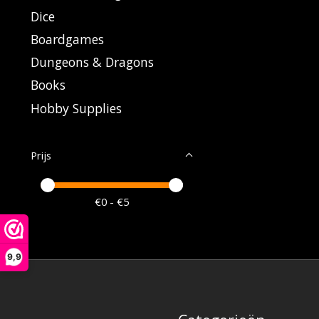
Dice
Boardgames
Dungeons & Dragons
Books
Hobby Supplies
Prijs
Minimale prijswaarde
Price maximum value
€
0
- €
5
9,9