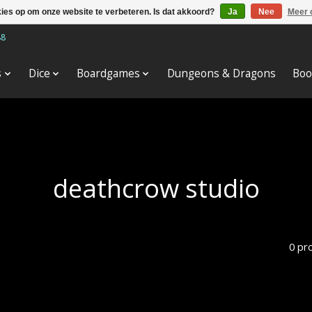
kies op om onze website te verbeteren. Is dat akkoord?
Ja
Nee
Meer 
88
s
Dice
Boardgames
Dungeons & Dragons
Boo
deathcrow studio
0 pr