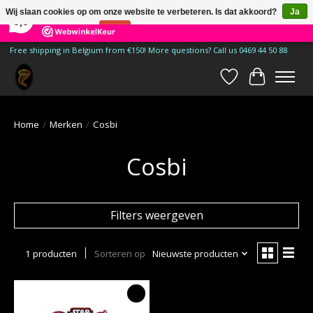
×
185
Reviews
Wij slaan cookies op om onze website te verbeteren. Is dat akkoord?
Ja
9,9
Nee
Meer over cookies »
Free shipping in Belgium from €150! More questions? Call us 0469 44 50 88
Verlanglijst
Winkelwa
Home
/
Merken
/
Cosbi
Cosbi
Filters weergeven
1 producten
Sorteren op
Nieuwste producten