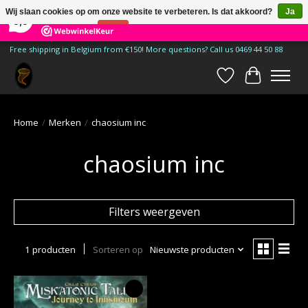
×
185
Reviews
Wij slaan cookies op om onze website te verbeteren. Is dat akkoord?
Ja
9,9
Nee
Meer over cookies »
Free shipping in Belgium from €150! More questions? Call us 0469 44 50 88
Verlanglijst
Winkelwa
Home
/
Merken
/
chaosium inc
chaosium inc
Filters weergeven
1 producten
Sorteren op
Nieuwste producten