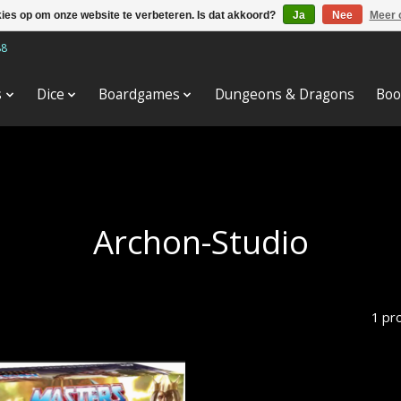
kies op om onze website te verbeteren. Is dat akkoord?
Ja
Nee
Meer 
88
s
Dice
Boardgames
Dungeons & Dragons
Boo
Archon-Studio
1 pr