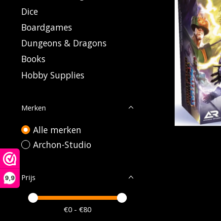
Dice
Boardgames
Dungeons & Dragons
Books
Hobby Supplies
Merken
Alle merken
Archon-Studio
Prijs
9,9
Minimale prijswaarde
Price maximum value
€
0
- €
80