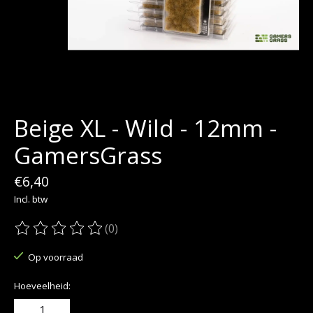
Beige XL - Wild - 12mm -
GamersGrass
€6,40
Incl. btw
(0)
De beoordeling van dit product is
0
van de 5
Op voorraad
Hoeveelheid: