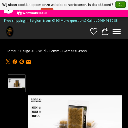
×
185
Reviews
Wij slaan cookies op om onze website te verbeteren. Is dat akkoord?
Ja
9,9
Nee
Meer over cookies »
Free shipping in Belgium from €150! More questions? Call us 0469 44 50 88
Verlanglijst
Winkelwa
Home
/
Beige XL - Wild - 12mm - GamersGrass
Product image slideshow Items