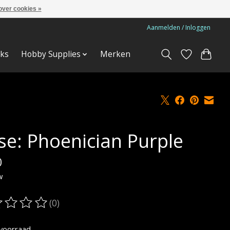
over cookies »
Aanmelden / Inloggen
ks
Hobby Supplies
Merken
se: Phoenician Purple
0
w
(0)
oordeling van dit product is
0
van de 5
voorraad