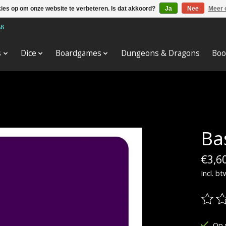
kies op om onze website te verbeteren. Is dat akkoord?
Ja
Nee
Meer 
88
s
Dice
Boardgames
Dungeons & Dragons
Boo
Ba
€3,6
Incl. bt
De be
Op 