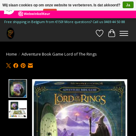
×
185
Reviews
Wij slaan cookies op om onze website te verbeteren. Is dat akkoord?
Ja
9,9
Nee
Meer over cookies »
Free shipping in Belgium from €150! More questions? Call us 0469 44 50 88
Verlanglijst
Winkelwa
Home
/
Adventure Book Game Lord of The Rings
Product image slideshow Items