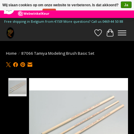
×
185
Reviews
Wij slaan cookies op om onze website te verbeteren. Is dat akkoord?
Ja
9,9
Nee
Meer over cookies »
Free shipping in Belgium from €150! More questions? Call us 0469 44 50 88
Verlanglijst
Winkelwa
Home
/
87066 Tamiya Modeling Brush Basic Set
Product image slideshow Items