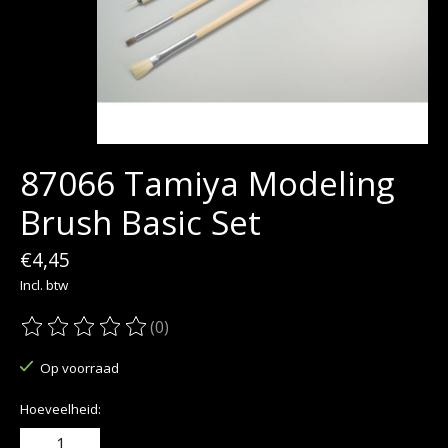
87066 Tamiya Modeling
Brush Basic Set
€4,45
Incl. btw
(0)
De beoordeling van dit product is
0
van de 5
Op voorraad
Hoeveelheid: